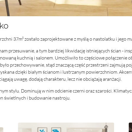
cko
chni 37m² zostało zaprojektowane z myślą o nastolatku i jego m
m przesuwanie, a tym bardziej likwidację istniejących ścian - in
owaną kuchnią i salonem. Umożliwiło to częściowe połączenie o
było przechowywanie, stąd znaczącą część przestrzeni zajmują 
uzyskana dzięki białym ścianom i lustrzanym powierzchniom. Akcen
gają uwagę, dodają charakteru, lecz nie obciążają aranżacji.
ym stylu. Dominują w nim odcienie czerni oraz szarości. Klimatyc
n świetlnych i budowanie nastroju.