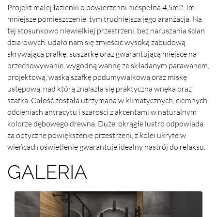
Projekt małej łazienki o powierzchni niespełna 4,5m2. Im
mniejsze pomieszczenie, tym trudniejsza jego aranżacja. Na
tej stosunkowo niewielkiej przestrzeni, bez naruszania ścian
działowych, udało nam się zmieścić wysoką zabudową
skrywającą pralkę, suszarkę oraz gwarantującą miejsce na
przechowywanie, wygodną wannę ze składanym parawanem,
projektową, wąską szafkę podumywalkową oraz miskę
ustępową, nad którą znalazła się praktyczna wnęka oraz
szafka. Całość została utrzymana w klimatycznych, ciemnych
odcieniach antracytu i szarości z akcentami w naturalnym
kolorze dębowego drewna. Duże, okrągłe lustro odpowiada
za optyczne powiększenie przestrzeni, z kolei ukryte w
wieńcach oświetlenie gwarantuje idealny nastrój do relaksu.
GALERIA